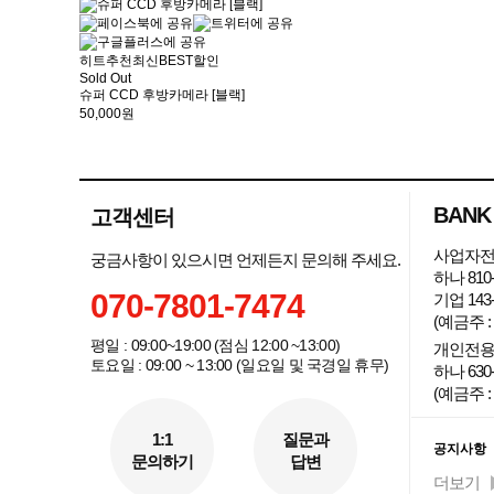
히트
추천
최신
BEST
할인
Sold Out
슈퍼 CCD 후방카메라 [블랙]
50,000원
BANK
고객센터
사업자전
궁금사항이 있으시면 언제든지 문의해 주세요.
하나 810-
070-7801-7474
기업 143-
(예금주 
평일 : 09:00~19:00 (점심 12:00 ~13:00)
개인전용
토요일 : 09:00 ~ 13:00 (일요일 및 국경일 휴무)
하나 630-
(예금주 :
커뮤니
1:1
질문과
공지사항
문의하기
답변
더보기