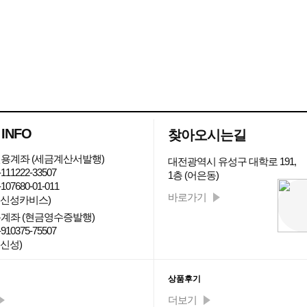
 INFO
찾아오시는길
용계좌 (세금계산서발행)
대전광역시 유성구 대학로 191,
111222-33507
1층 (어은동)
107680-01-011
바로가기
: 신성카비스)
계좌 (현금영수증발행)
910375-75507
 신성)
티 최신글
상품후기
더보기