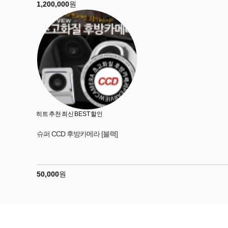
1,200,000
원
히트
추천
최신
BEST
할인
슈퍼 CCD 후방카메라 [블랙]
50,000
원