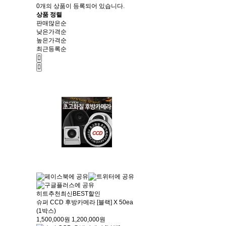
0
개의 상품이 등록되어 있습니다.
상품 정렬
판매많은순
낮은가격순
높은가격순
최근등록순
히트
추천
최신
BEST
할인
슈퍼 CCD 후방카메라 [블랙] X 50ea
(1박스)
1,500,000원
1,200,000원