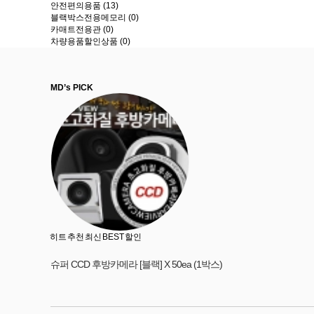
안전편의용품 (13)
블랙박스전용메모리 (0)
카매트전용관 (0)
차량용품할인상품 (0)
MD’s PICK
히트
추천
최신
BEST
할인
슈퍼 CCD 후방카메라 [블랙] X 50ea (1박스)