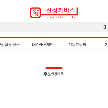
팅 랩핑 공구
DIY PPF 재단
전동트렁크
후방카메라