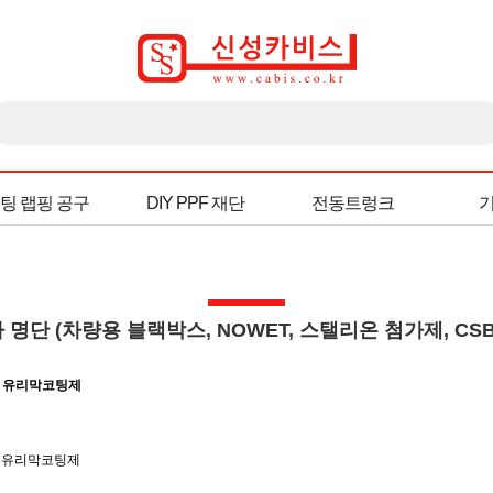
팅 랩핑 공구
DIY PPF 재단
전동트렁크
자 명단 (차량용 블랙박스, NOWET, 스탤리온 첨가제, C
SB 유리막코팅제
SB 유리막코팅제