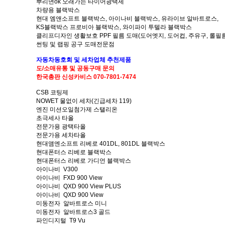
뿌리면ok 오래가는 타이어광택제
차량용 블랙박스
현대 엠앤소프트 블랙박스, 아이나비 블랙박스, 유라이브 알바트로스,
KS블랙박스 프로비아 블랙박스, 와이파이 투텔라 블랙박스
클리프디자인 생활보호 PPF 필름 도매(도어엣지, 도어컵, 주유구, 롤필름
썬팅 및 랩핑 공구 도매전문점
자동차
동호회 및
세차업체
추천제품
도/소매
유통 및
공동구매 문의
한국총판
신성카비스 070-7801-7474
CSB 코팅제
NOWET 물없이 세차(긴급세차 119)
엔진 미션오일첨가제 스탤리온
초극세사 타올
전문가용 광택타올
전문가용 세차타올
현대앰엔소프트 리베로 401DL, 801DL 블랙박스
현대폰터스 리베로 블랙박스
현대폰터스 리베로 가디언 블랙박스
아이나비 V300
아이나비 FXD 900 View
아이나비 QXD 900 View PLUS
아이나비 QXD 900 View
미동전자 알바트로스 미니
미동전자 알바트로스3 골드
파인디지털 T9 Vu