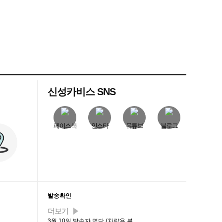
신성카비스 SNS
페이스북
인스타
유튜브
블로그
발송확인
더보기
…
3월 10일 발송자 명단 (차량용 블…