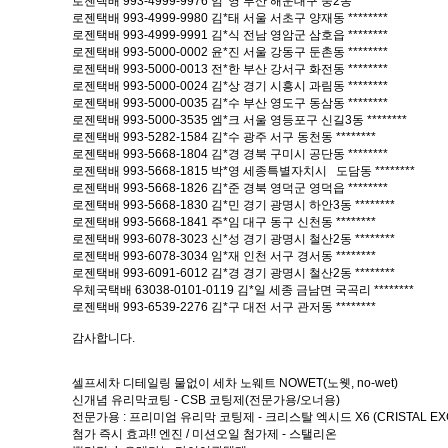
로젠택배 993-4999-9976 임*영 부산 해운대구 중2동 ********
로젠택배 993-4999-9980 김*태 서울 서초구 양재동 ********
로젠택배 993-4999-9991 김*식 전남 영암군 삼호읍 ********
로젠택배 993-5000-0002 윤*진 서울 강동구 둔촌동 ********
로젠택배 993-5000-0013 전*한 부산 강서구 화전동 ********
로젠택배 993-5000-0024 김*상 경기 시흥시 과림동 ********
로젠택배 993-5000-0035 김*수 부산 영도구 동삼동 ********
로젠택배 993-5000-3535 엠*크 서울 영등포구 신길3동 ********
로젠택배 993-5282-1584 김*수 광주 서구 동천동 ********
로젠택배 993-5668-1804 김*경 경북 구미시 공단동 ********
로젠택배 993-5668-1815 박*영 세종특별자치시 도담동 ********
로젠택배 993-5668-1826 김*준 경북 영덕군 영덕읍 ********
로젠택배 993-5668-1830 김*민 경기 광명시 하안3동 ********
로젠택배 993-5668-1841 주*임 대구 동구 신천동 ********
로젠택배 993-6078-3023 신*성 경기 광명시 철산2동 ********
로젠택배 993-6078-3034 임*재 인천 서구 경서동 ********
로젠택배 993-6091-6012 김*경 경기 광명시 철산2동 ********
우체국택배 63038-0101-0119 김*일 세종 금남면 국곡리 ********
로젠택배 993-6539-2276 김*구 대전 서구 관저동 ********
감사합니다.
셀프세차 디테일링 물없이 세차 노웨트 NOWET(노웻, no-wet)
신개념 유리막코팅 - CSB 코팅제(전문가용/오너용)
전문가용 : 프리미엄 유리막 코팅제 - 크리스탈 엑시드 X6 (CRISTAL EXC
첨가 즉시 효과!! 엔진 / 미션오일 첨가제 - 스탤리온