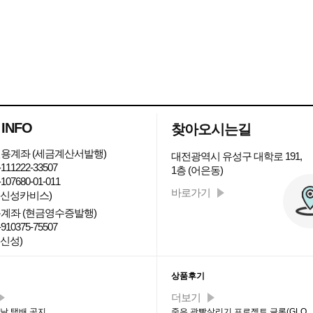
 INFO
찾아오시는길
용계좌 (세금계산서발행)
대전광역시 유성구 대학로 191,
111222-33507
1층 (어은동)
107680-01-011
바로가기
: 신성카비스)
계좌 (현금영수증발행)
910375-75507
 신성)
티 최신글
상품후기
더보기
설날 택배 공지
죽은 광빨살리기 프로젝트 글론(GLO