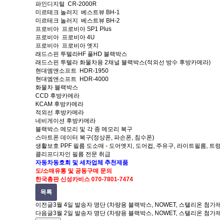
파인디지털 CR-2000R
미르테크 놀러지 베스트뷰 BH-1
미르테크 놀러지 베스트뷰 BH-2
프로비아 프로비아 SP1 Plus
프로비아 프로비아 4U
프로비아 프로비아 엣지
래드스핀 투텔라HF 풀HD 블랙박스
래드스핀 투텔라 화물차용 2채널 블랙박스(적외선 방수 후방카메라)
현대엠앤소프트 HDR-1950
현대엠앤소프트 HDR-4000
화물차 블랙박스
CCD 후방카메라
KCAM 후방카메라
적외선 후방카메라
네비게이션 후방카메라
블랙박스 메모리 및 각 종 메모리 복구
스마트폰 데이터 복구(정상폰, 파손폰, 침수폰)
생활보호 PPF 필름 도소매 - 도어엣지, 도어컵, 주유구, 라이트필름, 트
클리프디자인 필름 전문 취급
자동차
동호회 및
세차업체
추천제품
도/소매
유통 및
공동구매 문의
한국총판
신성카비스 070-7801-7474
목록
이전글
3월 4일 발송자 명단 (차량용 블랙박스, NOWET, 스탤리온 첨가
다음글
3월 2일 발송자 명단 (차량용 블랙박스, NOWET, 스탤리온 첨가