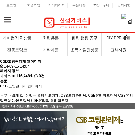
로그인
회원가입
마이페이지
주문배송
장바구니
공지사항
케미컬/세차상품
차량용품
틴팅 랩핑 공구
DIY PPF 재단
전동트렁크
기타제품
초특가할인상품
고객지원
CSB코팅관리제 웹이미지
14-09-15 14:07
페이지 정보
카비스
116,448회
0건
본문
CSB 코팅관리제 웹이미지
누구나 쉽게 할 수 있는 유리막코팅제, CSB코팅관리제, CSB유리막코팅제,CSB유리
막코팅,CSB코팅제,CSB유리막,유리막코팅