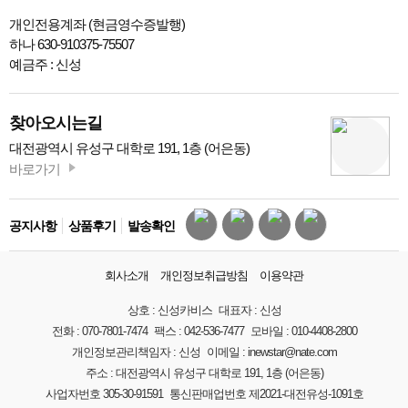
개인전용계좌 (현금영수증발행)
하나 630-910375-75507
예금주 : 신성
찾아오시는길
대전광역시 유성구 대학로 191, 1층 (어은동)
바로가기
공지사항
상품후기
발송확인
회사소개
개인정보취급방침
이용약관
상호 :
신성카비스
대표자 :
신성
전화 :
070-7801-7474
팩스 :
042-536-7477
모바일 :
010-4408-2800
개인정보관리책임자 :
신성
이메일 :
inewstar@nate.com
주소 :
대전광역시 유성구 대학로 191, 1층 (어은동)
사업자번호
305-30-91591
통신판매업번호
제2021-대전유성-1091호