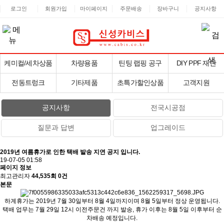
로그인
회원가입
마이페이지
주문배송
장바구니
공지사항
케미컬/세차상품
차량용품
틴팅 랩핑 공구
DIY PPF 재단
전동트렁크
기타제품
초특가할인상품
고객지원
공지사항
전국시공점
질문과 답변
업그레이드
2019년 여름휴가로 인한 택배 발송 지연 공지 입니다.
19-07-05 01:58
페이지 정보
최고관리자
44,535회
0건
본문
하계휴가는 2019년 7월 30일부터 8월 4일까지이며 8월 5일부터 정상 운영됩니다.
택배 업무는 7월 29일 12시 이전주문건 까지 발송, 휴가 이후는 8월 5일 이후부터 순
차배송 예정입니다.